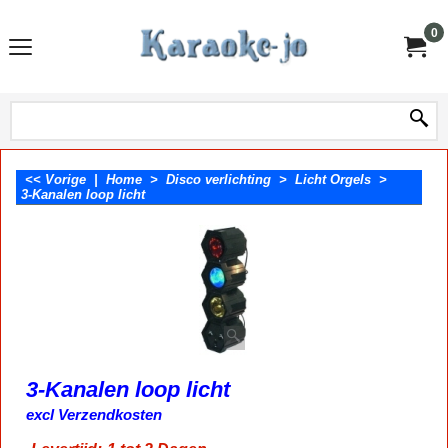
0
<< Vorige
|
Home
>
Disco verlichting
>
Licht Orgels
>
3-Kanalen loop licht
3-Kanalen loop licht
28.50
€
incl BTW
excl Verzendkosten