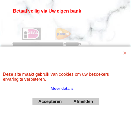
Betaal veilig via Uw eigen bank
Deze site maakt gebruik van cookies om uw bezoekers
ervaring te verbeteren.
Webwinkel gemaakt met
ShopFactory webwinkel
software.
Meer details
Accepteren
Afmelden