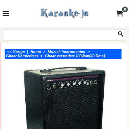
0
<< Vorige
|
Home
>
Muziek Instrumenten
>
Gitaar Versterkers
>
Gitaar versterker 100Watt(40 Rms)