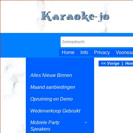
Home
Info
Privacy
Voorwa
<< Vorige
|
Ho
Alles Nieuw Binnen
Maand aanbiedingen
Opruiming en Demo
Wederverkoop Gebruikt
Mobiele Party
Speakers