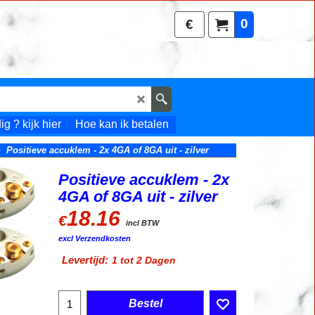
0
€
g ? kijk hier
Hoe kan ik betalen
>
Positieve accuklem - 2x 4GA of 8GA uit - zilver
Positieve accuklem - 2x
4GA of 8GA uit - zilver
18.16
€
incl BTW
excl Verzendkosten
Levertijd:
1 tot 2 Dagen
Bestel