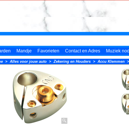
arden
Mandje
Favorieten
Contact en Adres
Muziek nodi
me
>
Alles voor jouw auto
>
Zekering en Houders
>
Accu Klemmen