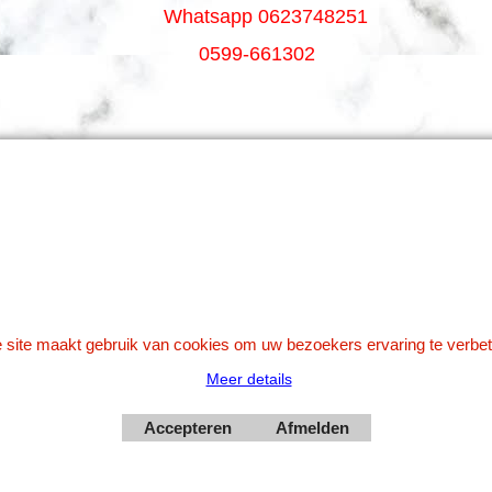
Whatsapp 0623748251
0599-661302
Betaal veilig via Uw eigen bank
 site maakt gebruik van cookies om uw bezoekers ervaring te verbet
Meer details
Webwinkel gemaakt met
Accepteren
Afmelden
ShopFactory webwinkel
software.