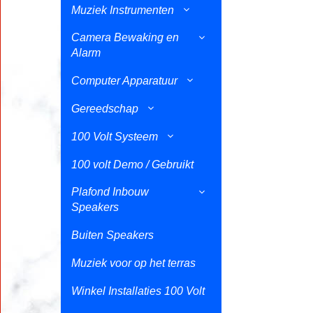
Muziek Instrumenten
Camera Bewaking en
Alarm
Computer Apparatuur
Gereedschap
100 Volt Systeem
100 volt Demo / Gebruikt
Plafond Inbouw
Speakers
Buiten Speakers
Muziek voor op het terras
Winkel Installaties 100 Volt