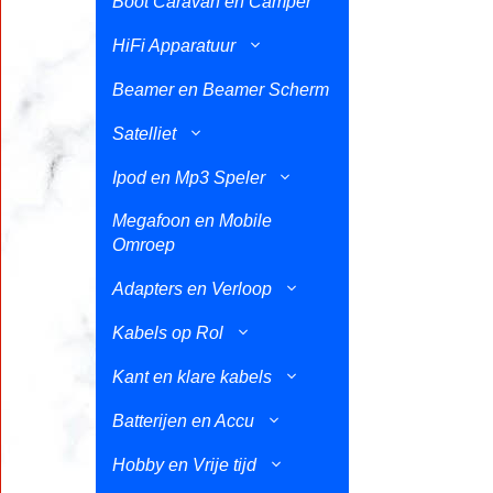
Boot Caravan en Camper
HiFi Apparatuur
Beamer en Beamer Scherm
Satelliet
Ipod en Mp3 Speler
Megafoon en Mobile
Omroep
Adapters en Verloop
Kabels op Rol
Kant en klare kabels
Batterijen en Accu
Hobby en Vrije tijd