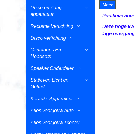
Meer
Disco en Zang
apparatuur
Positieve accu
Reclame Verlichting
Deze hoge kwa
lage overgang
Disco verlichting
Microfoons En
Headsets
Speaker Onderdelen
Statieven Licht en
Geluid
Karaoke Apparatuur
Alles voor jouw auto
Alles voor jouw scooter