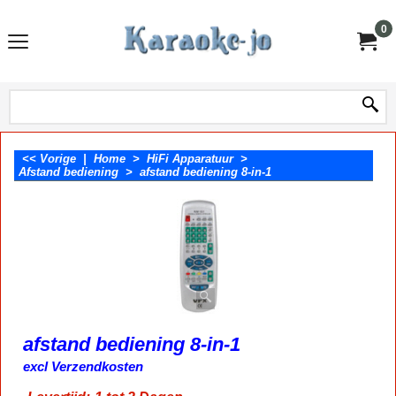
0
<< Vorige
|
Home
>
HiFi Apparatuur
>
Afstand bediening
>
afstand bediening 8-in-1
afstand bediening 8-in-1
9.30
€
incl BTW
excl Verzendkosten