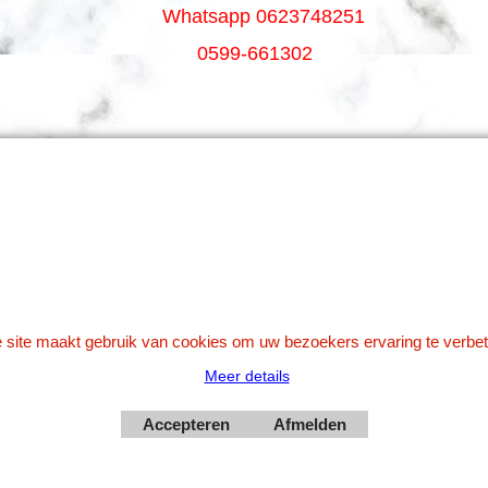
Whatsapp 0623748251
0599-661302
Betaal veilig via Uw eigen bank
 site maakt gebruik van cookies om uw bezoekers ervaring te verbet
Meer details
Webwinkel gemaakt met
Accepteren
Afmelden
ShopFactory webwinkel
software.