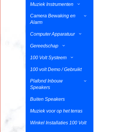
Muziek Instrumenten
Camera Bewaking en
Alarm
Computer Apparatuur
Gereedschap
100 Volt Systeem
100 volt Demo / Gebruikt
Plafond Inbouw
Speakers
Buiten Speakers
Muziek voor op het terras
Winkel Installaties 100 Volt