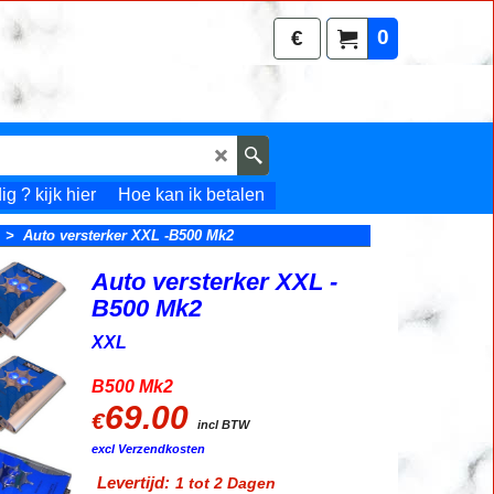
0
€
g ? kijk hier
Hoe kan ik betalen
>
Auto versterker XXL -B500 Mk2
Auto versterker XXL -
B500 Mk2
XXL
B500 Mk2
69.00
€
incl BTW
excl Verzendkosten
Levertijd:
1 tot 2 Dagen