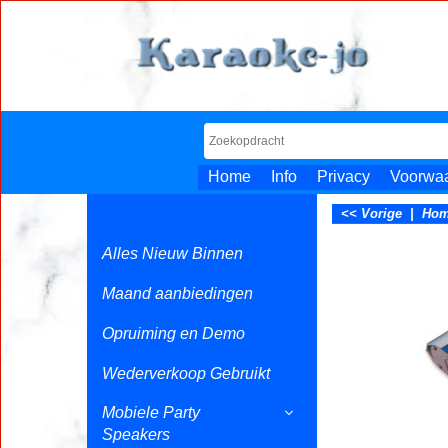
Home
Info
Privacy
Voorwa
<< Vorige
|
Ho
Alles Nieuw Binnen
Maand aanbiedingen
Opruiming en Demo
Wederverkoop Gebruikt
Mobiele Party
Speakers