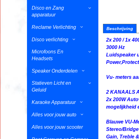
Disco en Zang
apparatuur
Reclame Verlichting
Beschrijving
Disco verlichting
2x 200 / 1x 4
3000 Hz
Microfoons En
Luidspeaker 
Headsets
Power,Protect
Speaker Onderdelen
Vu- meters aa
Statieven Licht en
Geluid
2 KANAALS 
2x 200W Autov
Karaoke Apparatuur
mogelijkheid 
Alles voor jouw auto
Blauwe VU-Me
Alles voor jouw scooter
Stereo/Bridg
Gain, Treble 