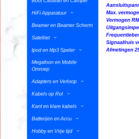
Boot Caravan en Camper
Aansluitspann
Max. vermoge
HiFi Apparatuur
Vermogen RM
Beamer en Beamer Scherm
Uitgangsimpe
Frequentieber
Satelliet
Signaal/ruis 
Afmetingen 2
Ipod en Mp3 Speler
Megafoon en Mobile
Omroep
Adapters en Verloop
Kabels op Rol
Kant en klare kabels
Batterijen en Accu
Hobby en Vrije tijd