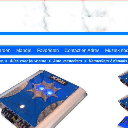
arden
Mandje
Favorieten
Contact en Adres
Muziek nodi
me
>
Alles voor jouw auto
>
Auto versterkers
>
Versterkers 2 Kanaals