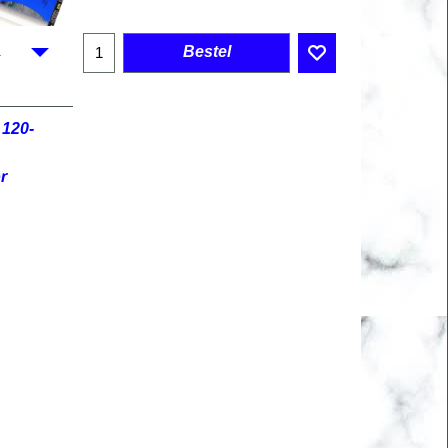
Bestel
 120-
r