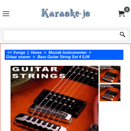
0
<< Vorige
|
Home
>
Muziek Instrumenten
>
Gitaar snaren
>
Bass Guitar String Set 4 0,04