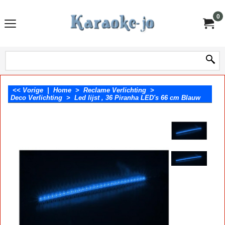
0
<< Vorige
|
Home
>
Reclame Verlichting
>
Deco Verlichting
>
Led lijst , 36 Piranha LED's 66 cm Blauw