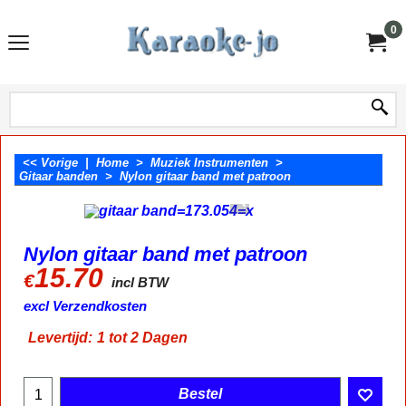
0
<< Vorige
|
Home
>
Muziek Instrumenten
>
Gitaar banden
>
Nylon gitaar band met patroon
Nylon gitaar band met patroon
15.70
€
incl BTW
excl Verzendkosten
Levertijd:
1 tot 2 Dagen
Bestel