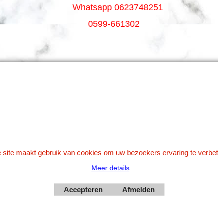
Whatsapp 0623748251
0599-661302
Betaal veilig via Uw eigen bank
 site maakt gebruik van cookies om uw bezoekers ervaring te verbet
Meer details
Webwinkel gemaakt met
Accepteren
Afmelden
ShopFactory webwinkel
software.