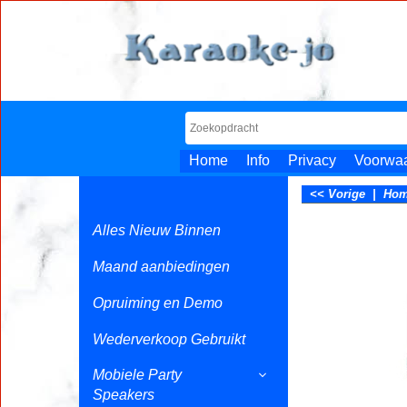
Home
Info
Privacy
Voorwa
<< Vorige
|
Ho
Alles Nieuw Binnen
Maand aanbiedingen
Opruiming en Demo
Wederverkoop Gebruikt
Mobiele Party
Speakers