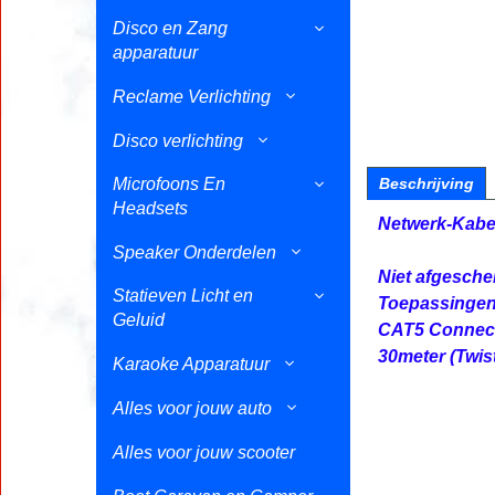
Disco en Zang
apparatuur
Reclame Verlichting
Disco verlichting
Microfoons En
Beschrijving
Headsets
Netwerk-Kabel
Speaker Onderdelen
Niet afgesche
Statieven Licht en
Toepassingen:
Geluid
CAT5 Connecto
30meter (Twis
Karaoke Apparatuur
Alles voor jouw auto
Alles voor jouw scooter