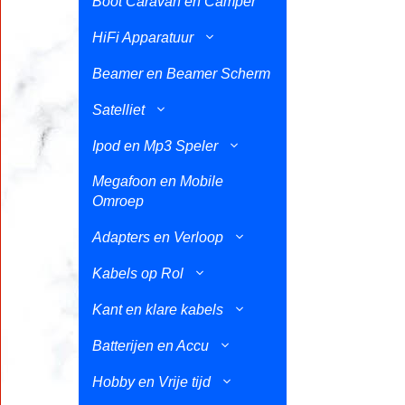
Boot Caravan en Camper
HiFi Apparatuur
Beamer en Beamer Scherm
Satelliet
Ipod en Mp3 Speler
Megafoon en Mobile
Omroep
Adapters en Verloop
Kabels op Rol
Kant en klare kabels
Batterijen en Accu
Hobby en Vrije tijd