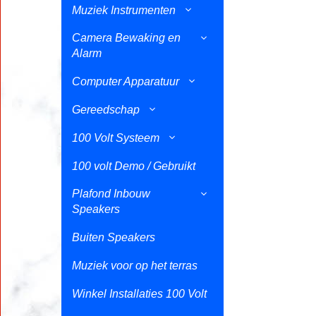
Muziek Instrumenten
Camera Bewaking en
Alarm
Computer Apparatuur
Gereedschap
100 Volt Systeem
100 volt Demo / Gebruikt
Plafond Inbouw
Speakers
Buiten Speakers
Muziek voor op het terras
Winkel Installaties 100 Volt