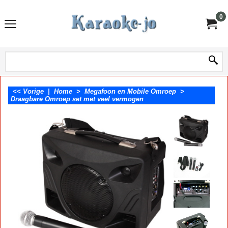
0
<< Vorige
|
Home
>
Megafoon en Mobile Omroep
>
Draagbare Omroep set met veel vermogen