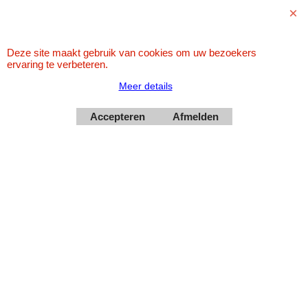
Deze site maakt gebruik van cookies om uw bezoekers
ervaring te verbeteren.
Meer details
Accepteren
Afmelden
Webwinkel gemaakt met
ShopFactory webwinkel
software.