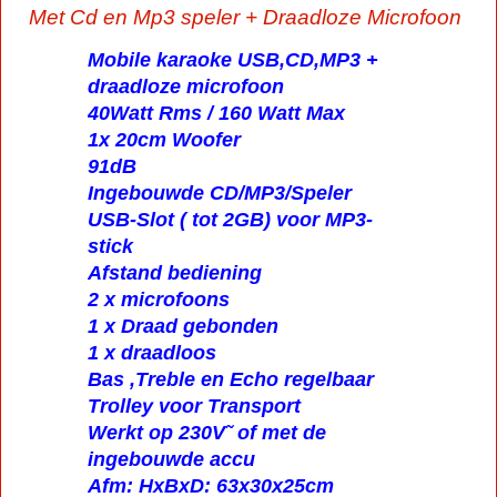
Met Cd en Mp3 speler + Draadloze Microfoon
Mobile karaoke USB,CD,MP3 +
draadloze microfoon
40Watt Rms / 160 Watt Max
1x 20cm Woofer
91dB
Ingebouwde CD/MP3/Speler
USB-Slot ( tot 2GB) voor MP3-
stick
Afstand bediening
2 x microfoons
1 x Draad gebonden
1 x draadloos
Bas ,Treble en Echo regelbaar
Trolley voor Transport
Werkt op 230V˜ of met de
ingebouwde accu
Afm: HxBxD: 63x30x25cm