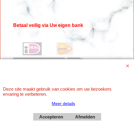
Betaal veilig via Uw eigen bank
Deze site maakt gebruik van cookies om uw bezoekers
ervaring te verbeteren.
Webwinkel gemaakt met
ShopFactory webwinkel
Meer details
software.
Accepteren
Afmelden