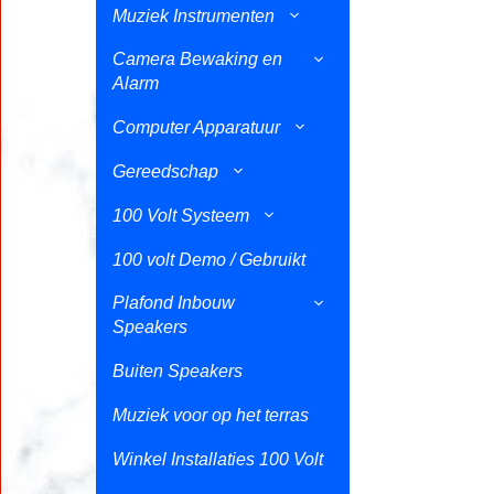
Muziek Instrumenten
Camera Bewaking en
Alarm
Computer Apparatuur
Gereedschap
100 Volt Systeem
100 volt Demo / Gebruikt
Plafond Inbouw
Speakers
Buiten Speakers
Muziek voor op het terras
Winkel Installaties 100 Volt