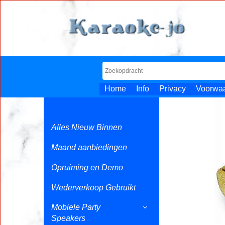
Home
Info
Privacy
Voorwa
Alles Nieuw Binnen
Maand aanbiedingen
Opruiming en Demo
Wederverkoop Gebruikt
Mobiele Party
Speakers