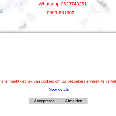
Whatsapp 0623748251
0599-661302
Betaal veilig via Uw eigen bank
 site maakt gebruik van cookies om uw bezoekers ervaring te verbet
Meer details
Webwinkel gemaakt met
Accepteren
Afmelden
ShopFactory webwinkel
software.