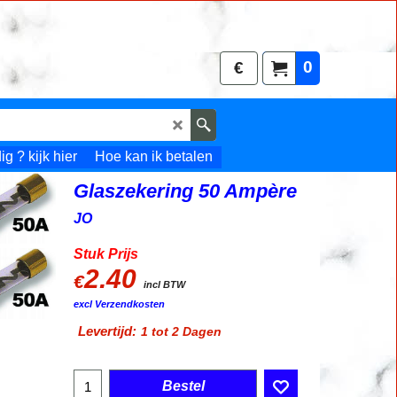
0
€
g ? kijk hier
Hoe kan ik betalen
Glaszekering 50 Ampère
JO
Stuk Prijs
2.40
€
incl BTW
excl Verzendkosten
Levertijd:
1 tot 2 Dagen
Bestel