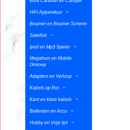
Boot Caravan en Camper
HiFi Apparatuur
Beamer en Beamer Scherm
Satelliet
Ipod en Mp3 Speler
Megafoon en Mobile
Omroep
Adapters en Verloop
Kabels op Rol
Kant en klare kabels
Batterijen en Accu
Hobby en Vrije tijd