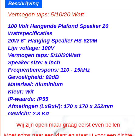
Beschrijving
Vermogen taps: 5/10/20 Watt
100 Volt Hangende Plafond Speaker
20
Watt
specificaties
20W 6" Hanging Speaker HS-620M
Lijn voltage: 100V
Vermogen taps: 5/10/20Watt
Speaker size: 6 inch
Frequentierespons: 110 - 15kHz
Gevoeligheid: 92dB
Materiaal: Aluminium
Kleur: Wit
IP-waarde: IP55
Afmetingen (LxBxH): 170 x 170 x 252mm
Gewicht: 2,8 Kg
Wij zijn open maar graag eerst even bellen
Moet soms naar een klant en staat U voor een dichte