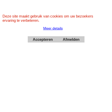
Deze site maakt gebruik van cookies om uw bezoekers
ervaring te verbeteren.
Meer details
Webwinkel gemaakt met
ShopFactory webwinkel
software.
Accepteren
Afmelden