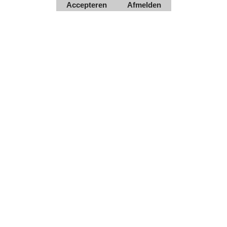
Accepteren
Afmelden
Webwinkel gemaakt met
ShopFactory webwinkel
software.