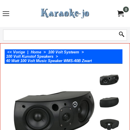
0
<< Vorige
|
Home
>
100 Volt Systeem
>
100 Volt Kunstof Speakers
>
40 Watt 100 Volt Music Speaker WMS-40B Zwart