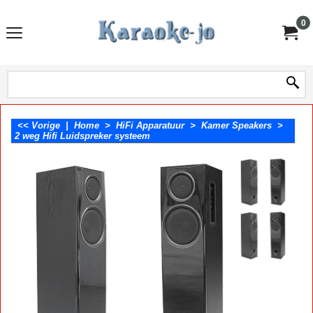
0
<< Vorige
|
Home
>
HiFi Apparatuur
>
Kamer Speakers
>
2 weg Hifi Luidspreker systeem