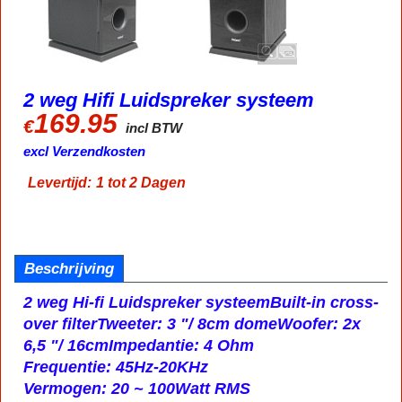
2 weg Hifi Luidspreker systeem
169.95
€
incl BTW
excl Verzendkosten
Levertijd:
1 tot 2 Dagen
Beschrijving
2 weg Hi-fi Luidspreker systeem
Built-in cross-
over filter
Tweeter: 3 "/ 8cm dome
Woofer: 2x
6,5 "/ 16cm
Impedantie: 4 Ohm
Frequentie: 45Hz-20KHz
Vermogen: 20 ~ 100Watt RMS