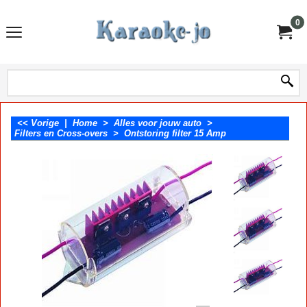
0
<< Vorige
|
Home
>
Alles voor jouw auto
>
Filters en Cross-overs
>
Ontstoring filter 15 Amp