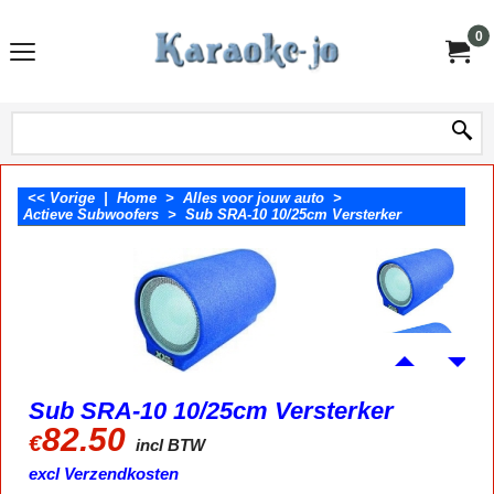
0
<< Vorige
|
Home
>
Alles voor jouw auto
>
Actieve Subwoofers
>
Sub SRA-10 10/25cm Versterker
Sub SRA-10 10/25cm Versterker
82.50
€
incl BTW
excl Verzendkosten