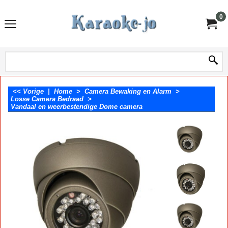
0
<< Vorige
|
Home
>
Camera Bewaking en Alarm
>
Losse Camera Bedraad
>
Vandaal en weerbestendige Dome camera