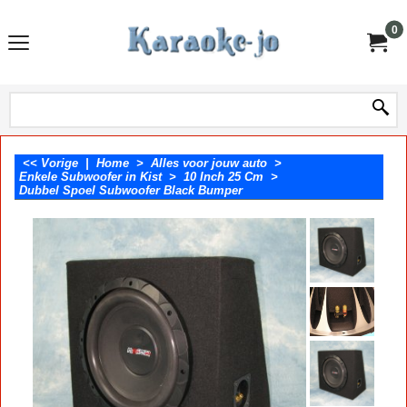
0
<< Vorige
|
Home
>
Alles voor jouw auto
>
Enkele Subwoofer in Kist
>
10 Inch 25 Cm
>
Dubbel Spoel Subwoofer Black Bumper