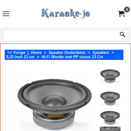
0
<< Vorige
|
Home
>
Speaker Onderdelen
>
Speakers
>
5,25 Inch 13 cm
>
Hi-Fi Woofer met PP conus 13 Cm