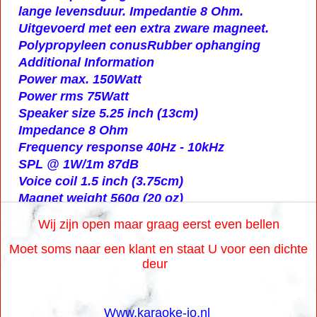
lange levensduur. Impedantie 8 Ohm.
Uitgevoerd met een extra zware magneet.
Polypropyleen conus
Rubber ophanging
Additional Information
Power max. 150Watt
Power rms 75Watt
Speaker size 5.25 inch (13cm)
Impedance 8 Ohm
Frequency response 40Hz - 10kHz
SPL @ 1W/1m 87dB
Voice coil 1.5 inch (3.75cm)
Magnet weight 560g (20 oz)
Wij zijn open maar graag eerst even bellen
Moet soms naar een klant en staat U voor een dichte
deur
Www.karaoke-jo.nl