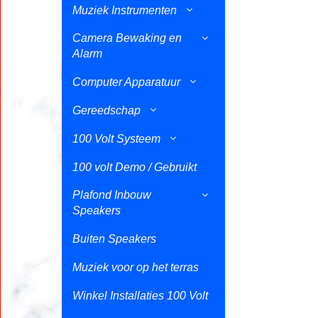
Muziek Instrumenten
Camera Bewaking en
Alarm
Computer Apparatuur
Gereedschap
100 Volt Systeem
100 volt Demo / Gebruikt
Plafond Inbouw
Speakers
Buiten Speakers
Muziek voor op het terras
Winkel Installaties 100 Volt