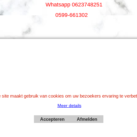
Whatsapp 0623748251
0599-661302
Betaal veilig via Uw eigen bank
 site maakt gebruik van cookies om uw bezoekers ervaring te verbet
Meer details
Webwinkel gemaakt met
Accepteren
Afmelden
ShopFactory webwinkel
software.