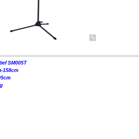
tief SM005T
m-158cm
105cm
kg