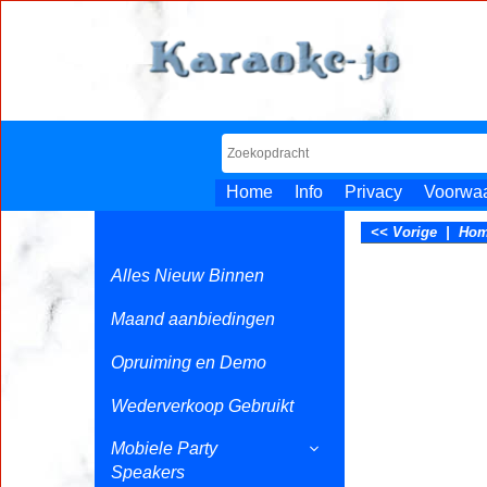
Home
Info
Privacy
Voorwa
<< Vorige
|
Ho
Alles Nieuw Binnen
Maand aanbiedingen
Opruiming en Demo
Wederverkoop Gebruikt
Mobiele Party
Speakers