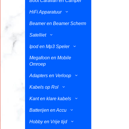
Boot Caravan en Camper
HiFi Apparatuur
Beamer en Beamer Scherm
Satelliet
Ipod en Mp3 Speler
Megafoon en Mobile
Omroep
Adapters en Verloop
Kabels op Rol
Kant en klare kabels
Batterijen en Accu
Hobby en Vrije tijd