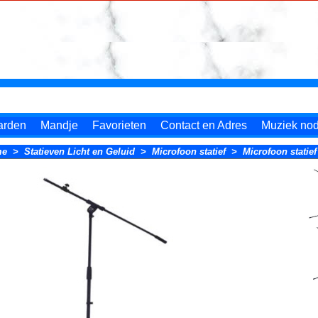
arden
Mandje
Favorieten
Contact en Adres
Muziek nodi
me
>
Statieven Licht en Geluid
>
Microfoon statief
>
Microfoon statie