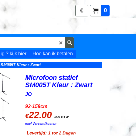
0
€
g ? kijk hier
Hoe kan ik betalen
f SM005T Kleur : Zwart
Microfoon statief
SM005T Kleur : Zwart
JO
92-158cm
22.00
€
incl BTW
excl Verzendkosten
Levertijd:
1 tot 2 Dagen