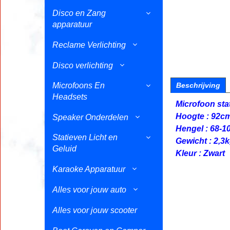
Disco en Zang
apparatuur
Reclame Verlichting
Disco verlichting
Microfoons En
Beschrijving
Headsets
Microfoon sta
Hoogte : 92c
Speaker Onderdelen
Hengel : 68-
Statieven Licht en
Gewicht : 2,3
Geluid
Kleur : Zwart
Karaoke Apparatuur
Alles voor jouw auto
Alles voor jouw scooter