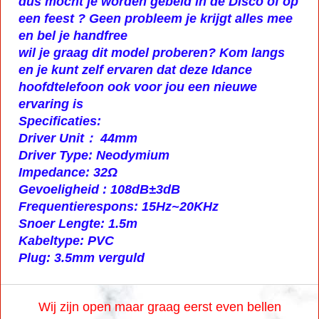
dus mocht je worden gebeld in de Disco of op
een feest ? Geen probleem je krijgt alles mee
en bel je handfree
wil je graag dit model proberen? Kom langs
en je kunt zelf ervaren dat deze Idance
hoofdtelefoon ook voor jou een nieuwe
ervaring is
Specificaties:
Driver Unit： 44mm
Driver Type: Neodymium
Impedance: 32Ω
Gevoeligheid : 108dB±3dB
Frequentierespons: 15Hz~20KHz
Snoer Lengte: 1.5m
Kabeltype: PVC
Plug: 3.5mm verguld
Wij zijn open maar graag eerst even bellen