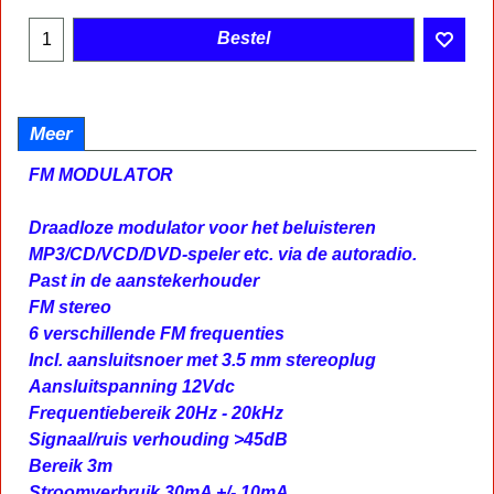
Bestel
Meer
FM MODULATOR
Draadloze modulator voor het beluisteren
MP3/CD/VCD/DVD-speler etc. via de autoradio.
Past in de aanstekerhouder
FM stereo
6 verschillende FM frequenties
Incl. aansluitsnoer met 3.5 mm stereoplug
Aansluitspanning 12Vdc
Frequentiebereik 20Hz - 20kHz
Signaal/ruis verhouding >45dB
Bereik 3m
Stroomverbruik 30mA +/- 10mA