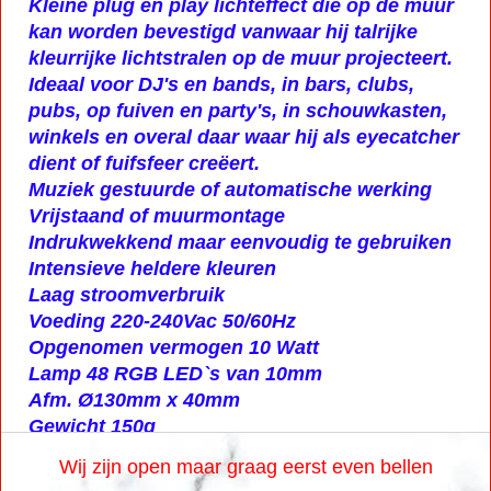
Kleine plug en play lichteffect die op de muur
kan worden bevestigd vanwaar hij talrijke
kleurrijke lichtstralen op de muur projecteert.
Ideaal voor DJ's en bands, in bars, clubs,
pubs, op fuiven en party's, in schouwkasten,
winkels en overal daar waar hij als eyecatcher
dient of fuifsfeer creëert.
Muziek gestuurde of automatische werking
Vrijstaand of muurmontage
Indrukwekkend maar eenvoudig te gebruiken
Intensieve heldere kleuren
Laag stroomverbruik
Voeding 220-240Vac 50/60Hz
Opgenomen vermogen 10 Watt
Lamp 48 RGB LED`s van 10mm
Afm. Ø130mm x 40mm
Gewicht 150g
Wij zijn open maar graag eerst even bellen