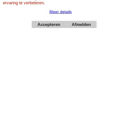
ervaring te verbeteren.
Meer details
Accepteren
Afmelden
Webwinkel gemaakt met
ShopFactory webwinkel
software.