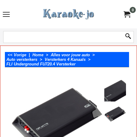
0
<< Vorige
|
Home
>
Alles voor jouw auto
>
Auto versterkers
>
Versterkers 4 Kanaals
>
FLI Underground FU720.4 Versterker