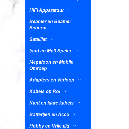
HiFi Apparatuur
Beamer en Beamer
Scherm
Satelliet
Ipod en Mp3 Speler
Megafoon en Mobile
Omroep
Adapters en Verloop
Kabels op Rol
Kant en klare kabels
Batterijen en Accu
Hobby en Vrije tijd