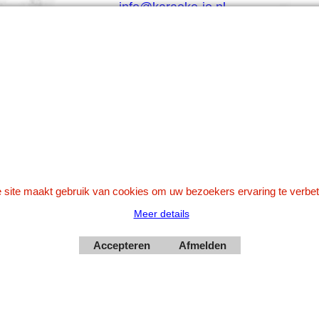
info@karaoke-jo.nl
Whatsapp 0623748251
0599-661302
Betaal veilig via Uw eigen bank
 site maakt gebruik van cookies om uw bezoekers ervaring te verbet
Meer details
Accepteren
Afmelden
Webwinkel gemaakt met
ShopFactory webwinkel
software.