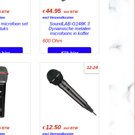
44.95
€
cl BTW
incl BTW
ten
excl Verzendkosten
microfoon set
SoundLAB-G148K 3
stuks
Dynamische metalen
microfoons in koffer
600 Ohm
k hier
Klik hier
12-24