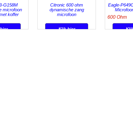
39.95
37.50
€
€
l BTW
incl BTW
in
en
excl Verzendkosten
excl Verzendkos
B-G158M
Citronic 600 ohm
Eagle-P649
 microfoon
dynamische zang
Microfoo
et koffer
microfoon
600 Ohm
 hier
Klik hier
Kli