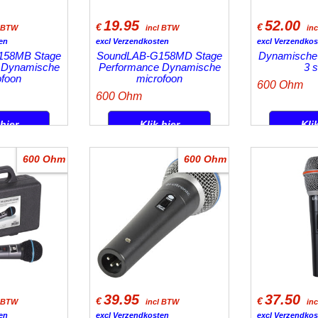
19.95
52.00
€
€
l BTW
incl BTW
in
en
excl Verzendkosten
excl Verzendkos
158MB Stage
SoundLAB-G158MD Stage
Dynamische 
 Dynamische
Performance Dynamische
3 
ofoon
microfoon
600 Ohm
600 Ohm
 hier
Klik hier
Kli
600 Ohm
600 Ohm