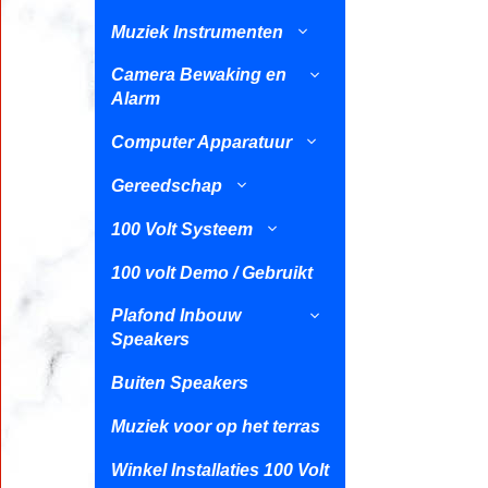
Muziek Instrumenten
Camera Bewaking en
Alarm
Computer Apparatuur
Gereedschap
100 Volt Systeem
100 volt Demo / Gebruikt
Plafond Inbouw
Speakers
Buiten Speakers
Muziek voor op het terras
Winkel Installaties 100 Volt