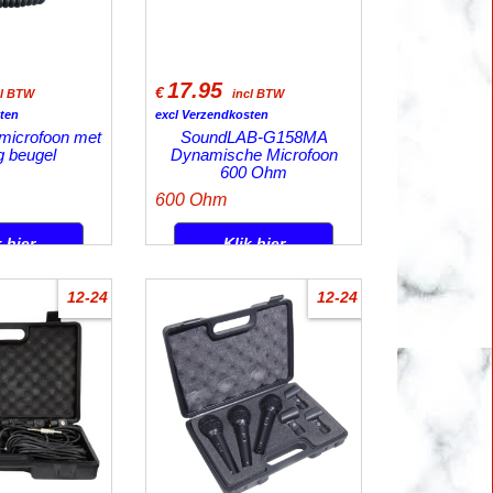
17.95
€
cl BTW
incl BTW
ten
excl Verzendkosten
 microfoon met
SoundLAB-G158MA
 beugel
Dynamische Microfoon
600 Ohm
600 Ohm
k hier
Klik hier
12-24
12-24