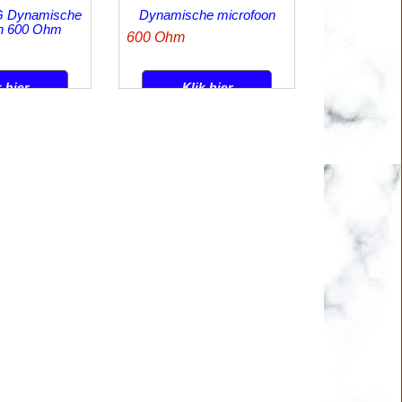
12.50
€
cl BTW
incl BTW
ten
excl Verzendkosten
G Dynamische
Dynamische microfoon
n 600 Ohm
600 Ohm
k hier
Klik hier