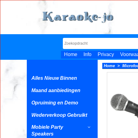
Home
Info
Privacy
Voorwa
Home
>
Microfo
Alles Nieuw Binnen
Maand aanbiedingen
Opruiming en Demo
Wederverkoop Gebruikt
Mobiele Party
Speakers