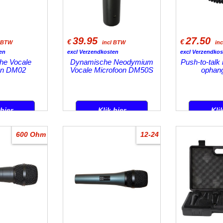
39.95
27.50
€
€
l BTW
incl BTW
in
en
excl Verzendkosten
excl Verzendkos
he Vocale
Dynamische Neodymium
Push-to-talk
on DM02
Vocale Microfoon DM50S
ophang
 hier
Klik hier
Kli
600 Ohm
12-24