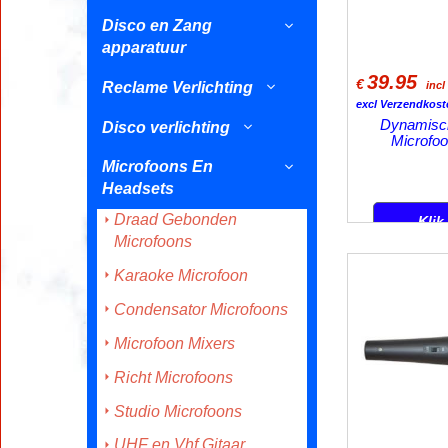
Disco en Zang
apparatuur
39.95
€
Reclame Verlichting
inc
excl Verzendkost
Dynamisc
Disco verlichting
Microfo
Microfoons En
Headsets
Draad Gebonden
Klik
Microfoons
Karaoke Microfoon
Condensator Microfoons
Microfoon Mixers
Richt Microfoons
Studio Microfoons
UHF en Vhf Gitaar