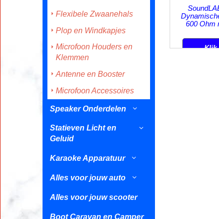
29.95
Flexibele Zwaanehals
€
inc
excl Verzendkost
Plop en Windkapjes
SoundLA
Dynamische
Microfoon Houders en
600 Ohm m
Klemmen
Klik
Antenne en Booster
Microfoon Accessoires
Speaker Onderdelen
Statieven Licht en
Geluid
Karaoke Apparatuur
Alles voor jouw auto
Alles voor jouw scooter
Boot Caravan en Camper