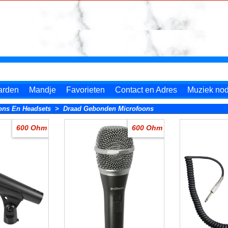
arden
Mandje
Favorieten
Contact en Adres
Muziek nodi
ons En Headsets
>
Draad Gebonden Microfoons
600 Ohm
600 Ohm