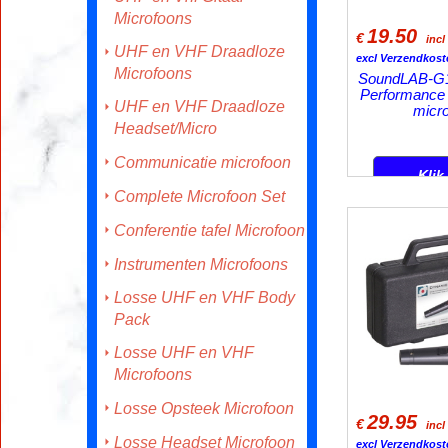
Microfoons
UHF en VHF Draadloze
19.50
€
inc
Microfoons
excl Verzendkost
SoundLAB-G
UHF en VHF Draadloze
Performance
Headset/Micro
micr
Communicatie microfoon
Complete Microfoon Set
Klik
Conferentie tafel Microfoon
Instrumenten Microfoons
Losse UHF en VHF Body
Pack
Losse UHF en VHF
Microfoons
Losse Opsteek Microfoon
Losse Headset Microfoon