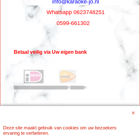
info@karaoke-jo.nl
Whatsapp 0623748251
0599-661302
Betaal veilig via Uw eigen bank
Deze site maakt gebruik van cookies om uw bezoekers
Webwinkel gemaakt met
ShopFactory webwinkel
ervaring te verbeteren.
software.