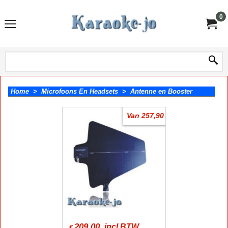
0
Home
>
Microfoons En Headsets
>
Antenne en Booster
Van 257,90
209.00
incl BTW
€