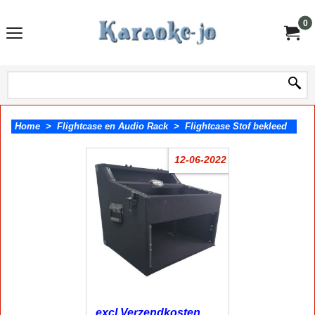
0
Home
>
Flightcase en Audio Rack
>
Flightcase Stof bekleed
12-06-2022
129.00
incl BTW
€