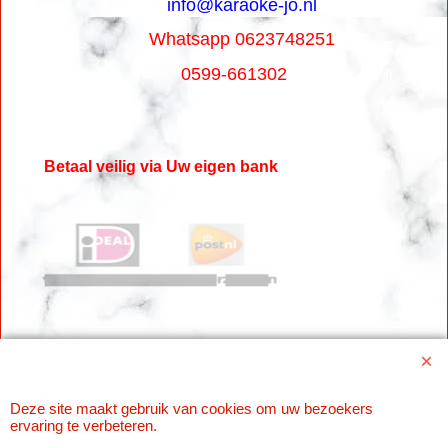
info@karaoke-jo.nl
Whatsapp 0623748251
0599-661302
Betaal veilig via Uw eigen bank
Deze site maakt gebruik van cookies om uw bezoekers
Webwinkel gemaakt met
ShopFactory webwinkel
ervaring te verbeteren.
software.