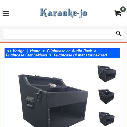
0
<< Vorige
|
Home
>
Flightcase en Audio Rack
>
Flightcase Stof bekleed
>
Flightcase Dj met stof bekleed