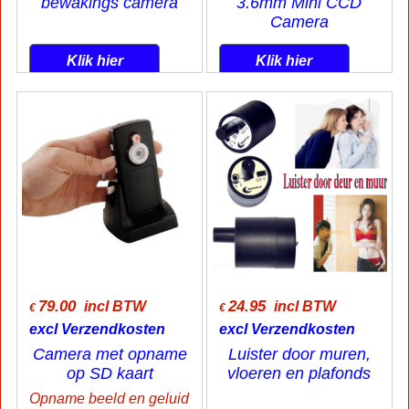
47.50
34.95
incl BTW
incl BTW
€
€
excl Verzendkosten
excl Verzendkosten
SONY CCD Mini
Sony 700TVL PAL
bewakings camera
3.6mm Mini CCD
Camera
Klik hier
Klik hier