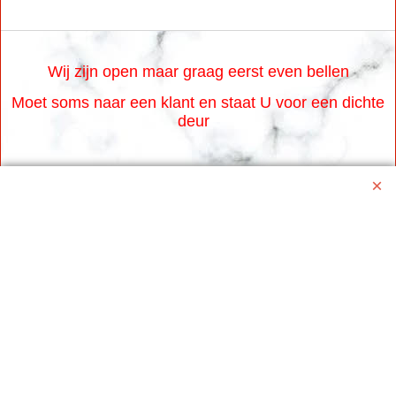
12.50
incl BTW
€
excl Verzendkosten
Gevoelige Spyfoon
microfoon met
zuignap
Klik hier
Wij zijn open maar graag eerst even bellen
Moet soms naar een klant en staat U voor een dichte
deur
Www.karaoke-jo.nl