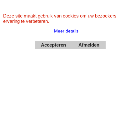
https://www.karaoke-jo.nl/
info@karaoke-jo.nl
Deze site maakt gebruik van cookies om uw bezoekers
Whatsapp 0623748251
ervaring te verbeteren.
Meer details
0599-661302
Accepteren
Afmelden
Betaal veilig via Uw eigen bank
Webwinkel gemaakt met
ShopFactory webwinkel