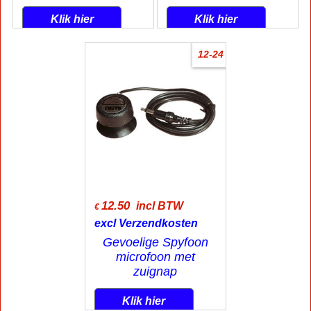
79.00
24.95
incl BTW
incl BTW
€
€
excl Verzendkosten
excl Verzendkosten
Camera met opname
Luister door muren,
op SD kaart
vloeren en plafonds
Opname beeld en geluid
Klik hier
Klik hier
12-24