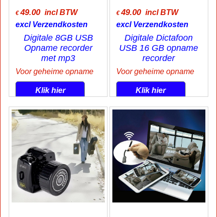
49.00
49.00
incl BTW
incl BTW
€
€
excl Verzendkosten
excl Verzendkosten
Digitale 8GB USB
Digitale Dictafoon
Opname recorder
USB 16 GB opname
met mp3
recorder
Voor geheime opname
Voor geheime opname
Klik hier
Klik hier