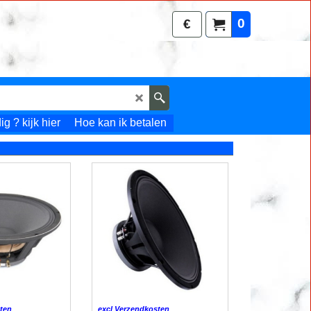
0
€
g ? kijk hier
Hoe kan ik betalen
ten
excl Verzendkosten