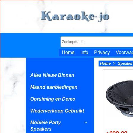
Home
Info
Privacy
Voorwa
Home
>
Speaker
Alles Nieuw Binnen
Maand aanbiedingen
Opruiming en Demo
Wederverkoop Gebruikt
Mobiele Party
Speakers