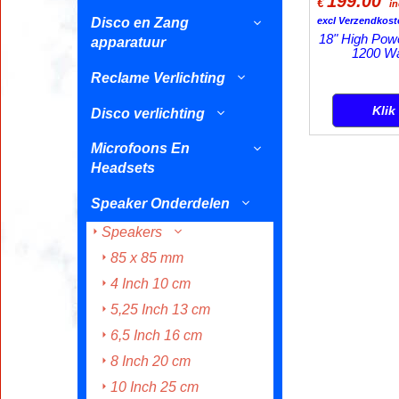
199.00
€
i
Disco en Zang
excl Verzendkost
18" High Pow
apparatuur
1200 W
Reclame Verlichting
Klik
Disco verlichting
Microfoons En
Headsets
Speaker Onderdelen
Speakers
85 x 85 mm
4 Inch 10 cm
5,25 Inch 13 cm
6,5 Inch 16 cm
8 Inch 20 cm
10 Inch 25 cm