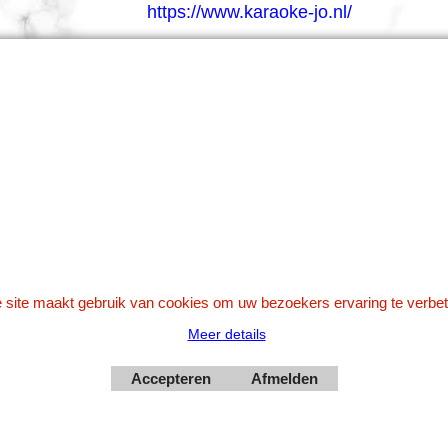
https://www.karaoke-jo.nl/
info@karaoke-jo.nl
Whatsapp 0623748251
0599-661302
Betaal veilig via Uw eigen bank
 site maakt gebruik van cookies om uw bezoekers ervaring te verbet
Meer details
Accepteren
Afmelden