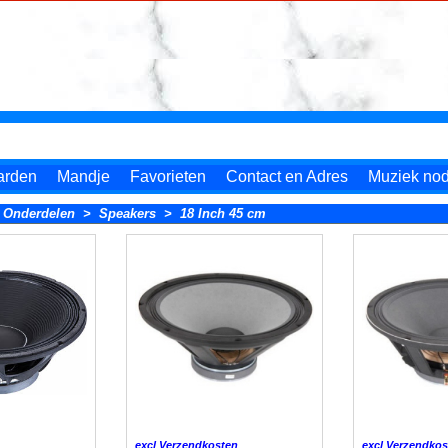
arden
Mandje
Favorieten
Contact en Adres
Muziek nodi
 Onderdelen
>
Speakers
>
18 Inch 45 cm
excl Verzendkosten
excl Verzendkos