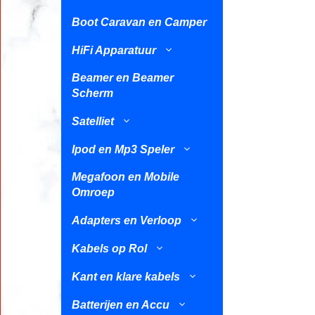
Boot Caravan en Camper
HiFi Apparatuur
Beamer en Beamer
Scherm
Satelliet
Ipod en Mp3 Speler
Megafoon en Mobile
Omroep
Adapters en Verloop
Kabels op Rol
Kant en klare kabels
Batterijen en Accu