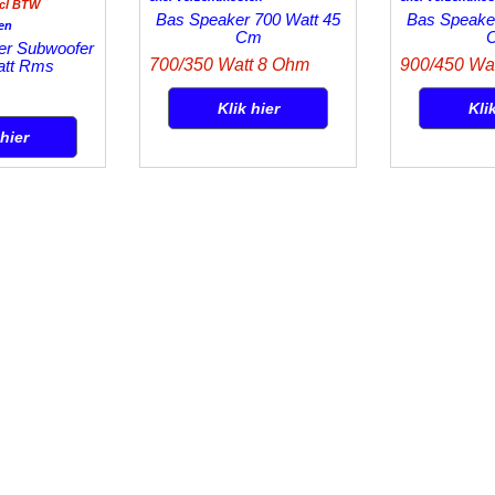
ncl BTW
Bas Speaker 700 Watt 45
Bas Speaker
en
Cm
er Subwoofer
700/350 Watt 8 Ohm
900/450 Wa
att Rms
Klik hier
Kli
 hier