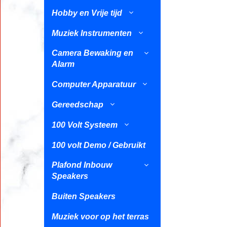
Hobby en Vrije tijd
Muziek Instrumenten
Camera Bewaking en
Alarm
Computer Apparatuur
Gereedschap
100 Volt Systeem
100 volt Demo / Gebruikt
Plafond Inbouw
Speakers
Buiten Speakers
Muziek voor op het terras