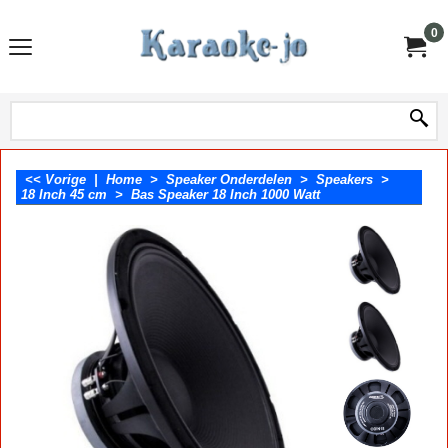
0
<< Vorige
|
Home
>
Speaker Onderdelen
>
Speakers
>
18 Inch 45 cm
>
Bas Speaker 18 Inch 1000 Watt