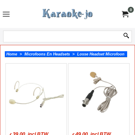
0
Home
>
Microfoons En Headsets
>
Losse Headset Microfoon
39.00
49.00
incl BTW
incl BTW
€
€