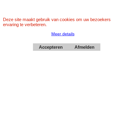
Deze site maakt gebruik van cookies om uw bezoekers
ervaring te verbeteren.
Meer details
Accepteren
Afmelden
Webwinkel gemaakt met
ShopFactory webwinkel
software.