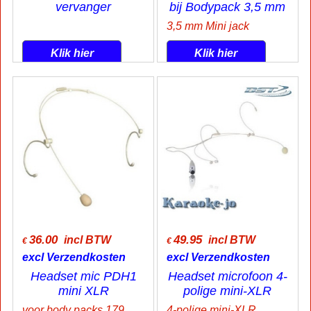
vervanger
bij Bodypack 3,5 mm
3,5 mm Mini jack
Klik hier
Klik hier
36.00
49.95
incl BTW
incl BTW
€
€
excl Verzendkosten
excl Verzendkosten
Headset mic PDH1
Headset microfoon 4-
mini XLR
polige mini-XLR
voor body packs 179.104/179.124
4-polige mini-XLR