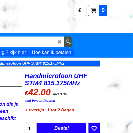
0
€
g ? kijk hier
Hoe kan ik betalen
dmicrofoon UHF STM4 815.175MHz
Handmicrofoon UHF
STM4 815.175MHz
42.00
€
incl BTW
excl Verzendkosten
on die je
Levertijd:
1 tot 2 Dagen
 een
eschikt
Bestel