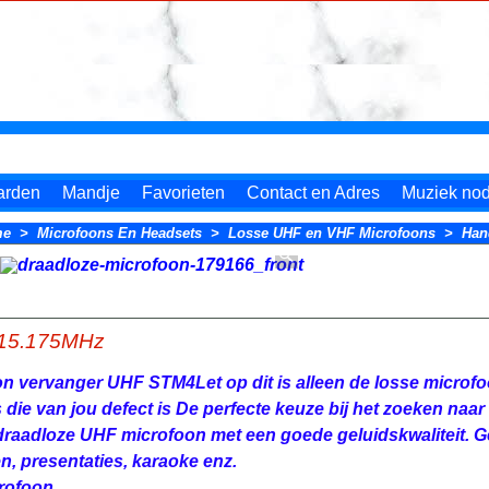
arden
Mandje
Favorieten
Contact en Adres
Muziek nodi
me
>
Microfoons En Headsets
>
Losse UHF en VHF Microfoons
>
Han
815.175MHz
on vervanger UHF STM4
Let op dit is alleen de losse microfo
 die van jou defect is
De perfecte keuze bij het zoeken naar
raadloze UHF microfoon met een goede geluidskwaliteit. G
n, presentaties, karaoke enz.
rofoon