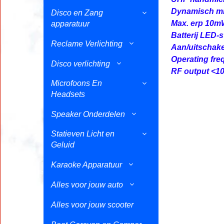
Dynamisch mi
Disco en Zang
Max. erp 10
apparatuur
Batterij LED-s
Reclame Verlichting
Aan/uitschake
Operating fr
Disco verlichting
RF output <1
Microfoons En
Headsets
Speaker Onderdelen
Statieven Licht en
Geluid
Karaoke Apparatuur
Alles voor jouw auto
Alles voor jouw scooter