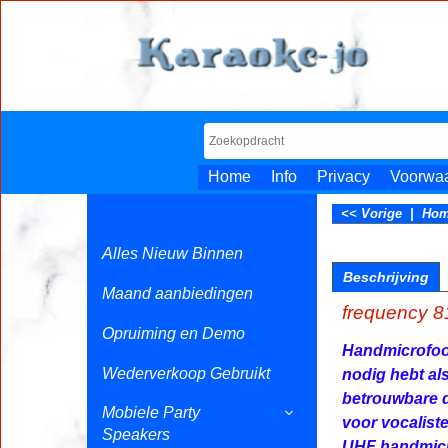
Home
Info
Privacy
Voorwa
<< Vorige
|
Ho
Alles Nieuw Binnen
Beschrijving
Maand aanbiedingen
frequency 
Opruiming en Demo
Handmicrofo
Wederverkoop Gebruikt
nodig hebt als
betrouwbare d
Mobiele Party
voor vocaliste
Speakers
UHF handmic