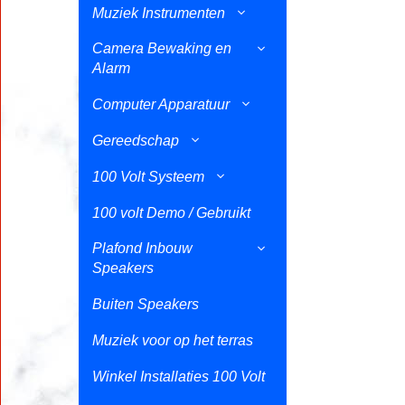
Muziek Instrumenten
Camera Bewaking en
Alarm
Computer Apparatuur
Gereedschap
100 Volt Systeem
100 volt Demo / Gebruikt
Plafond Inbouw
Speakers
Buiten Speakers
Muziek voor op het terras
Winkel Installaties 100 Volt