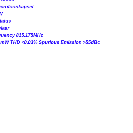
crofoonkapsel
mW
tatus
laar
equency 815.175MHz
0mW THD <0.03% Spurious Emission >55dBc