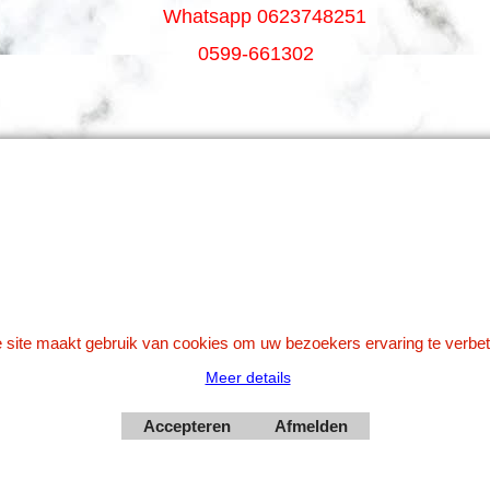
Whatsapp 0623748251
0599-661302
Betaal veilig via Uw eigen bank
 site maakt gebruik van cookies om uw bezoekers ervaring te verbet
Meer details
Webwinkel gemaakt met
Accepteren
Afmelden
ShopFactory webwinkel
software.