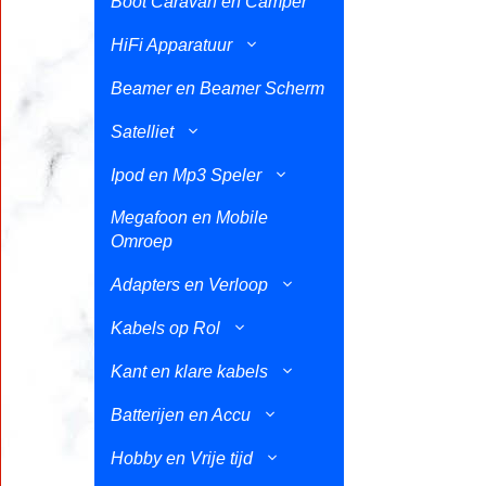
Boot Caravan en Camper
HiFi Apparatuur
Beamer en Beamer Scherm
Satelliet
Ipod en Mp3 Speler
Megafoon en Mobile
Omroep
Adapters en Verloop
Kabels op Rol
Kant en klare kabels
Batterijen en Accu
Hobby en Vrije tijd