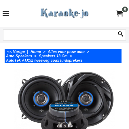
0
<< Vorige
|
Home
>
Alles voor jouw auto
>
Auto Speakers
>
Speakers 13 Cm
>
AutoTek ATX52 tweeweg coax luidsprekers