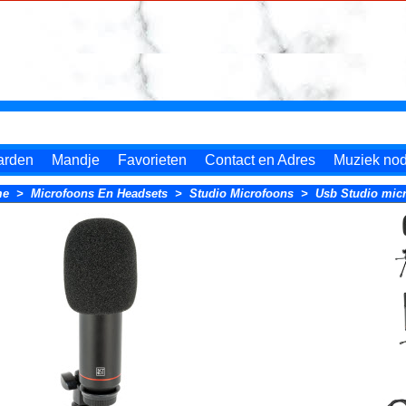
arden
Mandje
Favorieten
Contact en Adres
Muziek nodi
me
>
Microfoons En Headsets
>
Studio Microfoons
>
Usb Studio micr