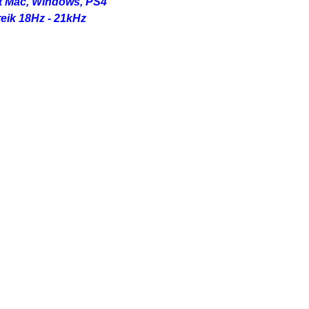
it Mac, Windows, PS4
eik 18Hz - 21kHz