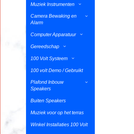
Muziek Instrumenten
Camera Bewaking en
Alarm
Computer Apparatuur
Gereedschap
100 Volt Systeem
100 volt Demo / Gebruikt
Plafond Inbouw
Speakers
Buiten Speakers
Muziek voor op het terras
Winkel Installaties 100 Volt