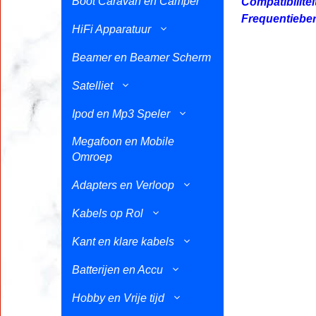
Boot Caravan en Camper
Compatibilite
Frequentieber
HiFi Apparatuur
Beamer en Beamer Scherm
Satelliet
Ipod en Mp3 Speler
Megafoon en Mobile
Omroep
Adapters en Verloop
Kabels op Rol
Kant en klare kabels
Batterijen en Accu
Hobby en Vrije tijd