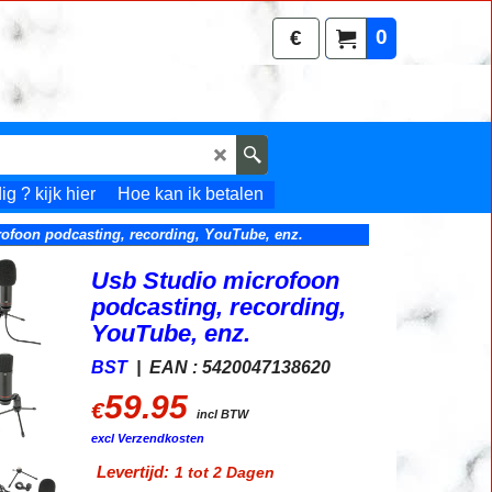
0
€
g ? kijk hier
Hoe kan ik betalen
ofoon podcasting, recording, YouTube, enz.
Usb Studio microfoon
podcasting, recording,
YouTube, enz.
BST
EAN : 5420047138620
59.95
€
incl BTW
excl Verzendkosten
Levertijd:
1 tot 2 Dagen