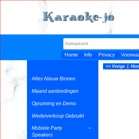
Home
Info
Privacy
Voorwa
<< Vorige
|
Ho
Alles Nieuw Binnen
Maand aanbiedingen
Opruiming en Demo
Wederverkoop Gebruikt
Mobiele Party
Speakers