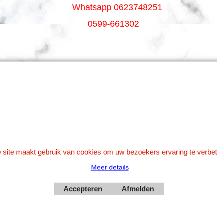
Whatsapp 0623748251
0599-661302
Betaal veilig via Uw eigen bank
 site maakt gebruik van cookies om uw bezoekers ervaring te verbet
Meer details
Webwinkel gemaakt met
Accepteren
Afmelden
ShopFactory webwinkel
software.