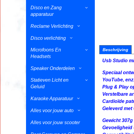
Disco en Zang
apparatuur
Reclame Verlichting
Disco verlichting
Microfoons En
Beschrijving
Headsets
Usb Studio mi
Speaker Onderdelen
Speciaal ontw
YouTube, enz
Statieven Licht en
Geluid
Plug & Play o
Verstelbare a
Karaoke Apparatuur
Cardioïde pat
Geleverd met 
Alles voor jouw auto
Gewicht 307g 
Alles voor jouw scooter
Gevoeligheid