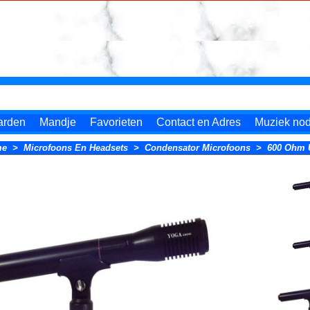
arden
Mandje
Favorieten
Contact en Adres
Muziek nodi
me
>
Microfoons En Headsets
>
Condensator Microfoons
>
600 Ohm U