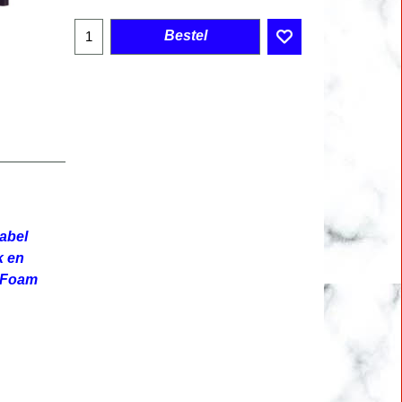
Bestel
abel
k en
& Foam