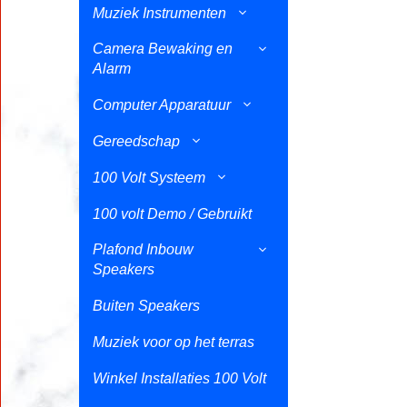
Muziek Instrumenten
Camera Bewaking en
Alarm
Computer Apparatuur
Gereedschap
100 Volt Systeem
100 volt Demo / Gebruikt
Plafond Inbouw
Speakers
Buiten Speakers
Muziek voor op het terras
Winkel Installaties 100 Volt