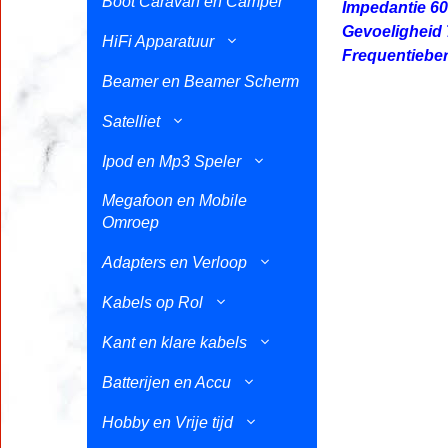
Boot Caravan en Camper
Impedantie 6
Gevoeligheid 7
HiFi Apparatuur
Frequentiebe
Beamer en Beamer Scherm
Satelliet
Ipod en Mp3 Speler
Megafoon en Mobile
Omroep
Adapters en Verloop
Kabels op Rol
Kant en klare kabels
Batterijen en Accu
Hobby en Vrije tijd