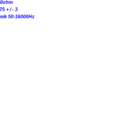
00ohm
5 + / - 3
reik 50-16000Hz