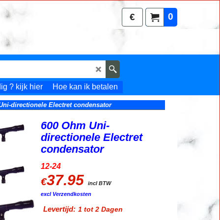
0
€
g ? kijk hier
Hoe kan ik betalen
ni-directionele Electret condensator
600 Ohm Uni-
directionele Electret
condensator
12-24
37.95
€
incl BTW
excl Verzendkosten
Levertijd:
1 tot 2 Dagen