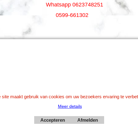
Whatsapp 0623748251
0599-661302
Betaal veilig via Uw eigen bank
 site maakt gebruik van cookies om uw bezoekers ervaring te verbet
Meer details
Webwinkel gemaakt met
Accepteren
Afmelden
ShopFactory webwinkel
software.