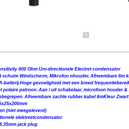
nsitivity 600 Ohm Uni-directionele Electret condensator
t schuim Windscherm, Mikrofoo nhouder, Afneembare 6m k
A-batterij.Hoge gevoeligheid met een breed frequentieberei
el polaire patroon. Aan / uit schakelaar, microfoon houder 
nbegrepen. Afneembare zachte rubber kabel 6mKleur Zwart
25x25x200mm
jen (niet meegeleverd)
tionele elektreetcondensator
6.35mm jack plug