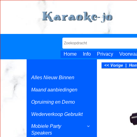
Home
Info
Privacy
Voorwa
<< Vorige
|
Ho
Alles Nieuw Binnen
Maand aanbiedingen
Opruiming en Demo
Wederverkoop Gebruikt
Mobiele Party
Speakers