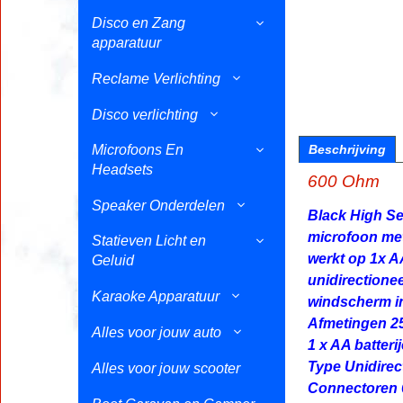
Disco en Zang
apparatuur
Reclame Verlichting
Disco verlichting
Microfoons En
Beschrijving
Headsets
600 Ohm
Speaker Onderdelen
Black High Se
microfoon me
Statieven Licht en
werkt op 1x A
Geluid
unidirectione
Karaoke Apparatuur
windscherm i
Afmetingen 
Alles voor jouw auto
1 x AA batteri
Type Unidirec
Alles voor jouw scooter
Connectoren 