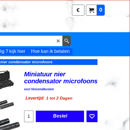
0
€
g ? kijk hier
Hoe kan ik betalen
 nier condensator microfoons
Miniatuur nier
condensator microfoons
excl Verzendkosten
Levertijd:
1 tot 2 Dagen
Bestel