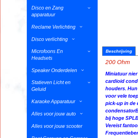
Disco en Zang
apparatuur
Reclame Verlichting
Disco verlichting
Microfoons En
Beschrijving
Headsets
200 Ohm
Speaker Onderdelen
Miniatuur nie
cardioid cond
Statieven Licht en
houders. Hun 
Geluid
voor vele toe
Karaoke Apparatuur
pick-up in de 
condensatorB
Alles voor jouw auto
bij hoge SPLB
Vereist fanto
Alles voor jouw scooter
Frequentieber