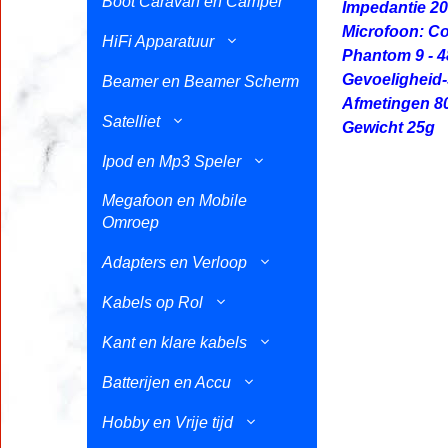
Boot Caravan en Camper
Impedantie 2
Microfoon: C
HiFi Apparatuur
Phantom 9 - 
Gevoeligheid
Beamer en Beamer Scherm
Afmetingen 8
Satelliet
Gewicht 25g
Ipod en Mp3 Speler
Megafoon en Mobile
Omroep
Adapters en Verloop
Kabels op Rol
Kant en klare kabels
Batterijen en Accu
Hobby en Vrije tijd