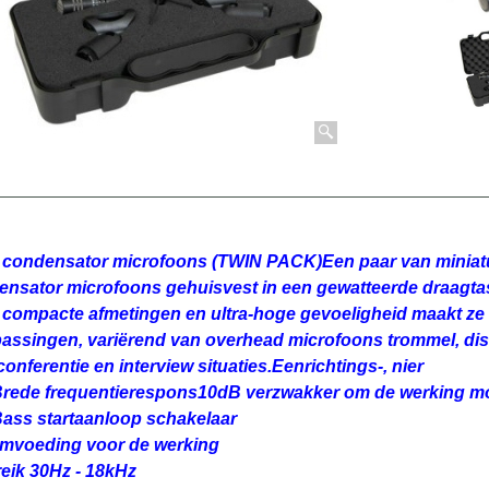
r condensator microfoons (TWIN PACK)Een paar van miniat
ensator microfoons gehuisvest in een gewatteerde draagta
compacte afmetingen en ultra-hoge gevoeligheid maakt ze 
passingen, variërend van overhead microfoons trommel, dis
conferentie en interview situaties.Eenrichtings-, nier
rede frequentierespons10dB verzwakker om de werking mo
ass startaanloop schakelaar
omvoeding voor de werking
eik 30Hz - 18kHz