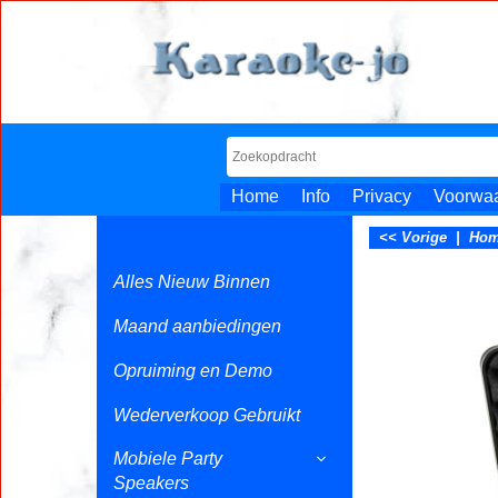
Home
Info
Privacy
Voorwa
<< Vorige
|
Ho
Alles Nieuw Binnen
Maand aanbiedingen
Opruiming en Demo
Wederverkoop Gebruikt
Mobiele Party
Speakers