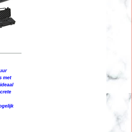
uur
s met
ideaal
crete
gelijk