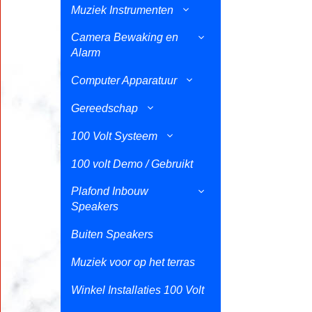
Muziek Instrumenten
Camera Bewaking en
Alarm
Computer Apparatuur
Gereedschap
100 Volt Systeem
100 volt Demo / Gebruikt
Plafond Inbouw
Speakers
Buiten Speakers
Muziek voor op het terras
Winkel Installaties 100 Volt