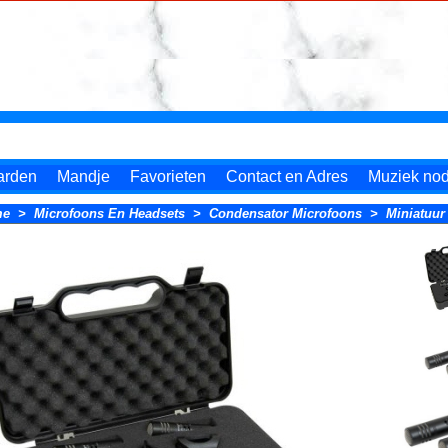
arden
Mandje
Favorieten
Contact en Adres
Muziek nodi
me
>
Microfoons En Headsets
>
Condensator Microfoons
>
Miniatuur