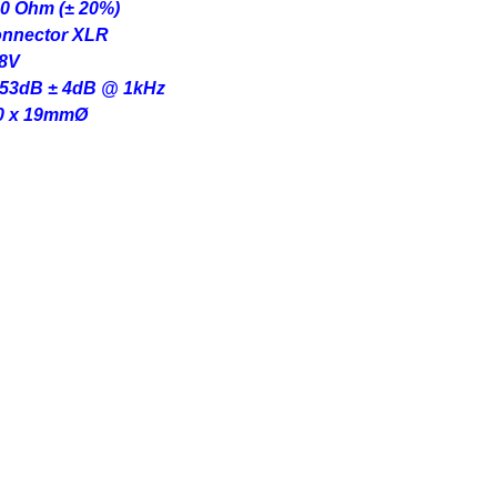
00 Ohm (± 20%)
onnector XLR
48V
-53dB ± 4dB @ 1kHz
0 x 19mmØ