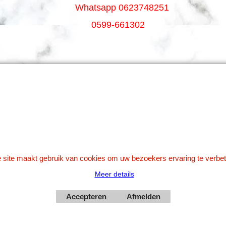
Whatsapp 0623748251
0599-661302
Betaal veilig via Uw eigen bank
 site maakt gebruik van cookies om uw bezoekers ervaring te verbet
Meer details
Webwinkel gemaakt met
Accepteren
Afmelden
ShopFactory webwinkel
software.