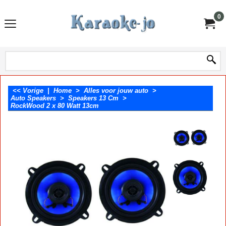
0
<< Vorige
|
Home
>
Alles voor jouw auto
>
Auto Speakers
>
Speakers 13 Cm
>
RockWood 2 x 80 Watt 13cm