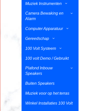
Muziek Instrumenten
Camera Bewaking en
Alarm
Computer Apparatuur
Gereedschap
100 Volt Systeem
100 volt Demo / Gebruikt
Plafond Inbouw
Speakers
Buiten Speakers
Muziek voor op het terras
Winkel Installaties 100 Volt