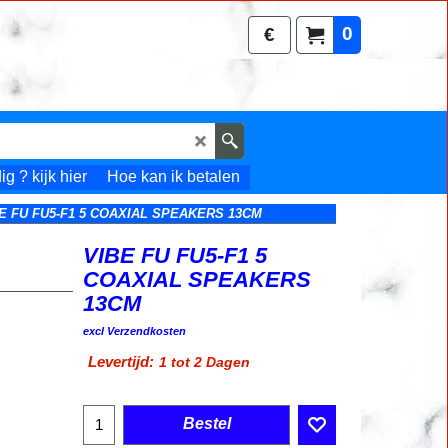
0
€
g ? kijk hier
Hoe kan ik betalen
E FU FU5-F1 5 COAXIAL SPEAKERS 13CM
VIBE FU FU5-F1 5
COAXIAL SPEAKERS
13CM
29.95
€
excl Verzendkosten
Levertijd:
1 tot 2 Dagen