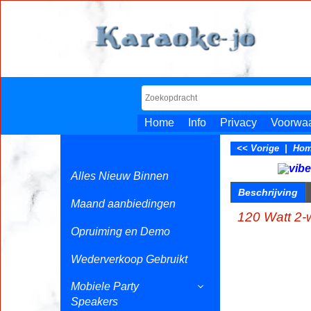
Home
Info
Privacy
Voorwa
<< Vorige
|
Ho
Alles Nieuw Binnen
Beschrijving
Maand aanbiedingen
120 Watt 2
Opruiming en Demo
Wederverkoop Gebruikt
Mobiele Party
Speakers