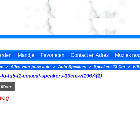
arden
Mandje
Favorieten
Contact en Adres
Muziek nodi
me
>
Alles voor jouw auto
>
Auto Speakers
>
Speakers 13 Cm
>
VIB
Meer
-weg