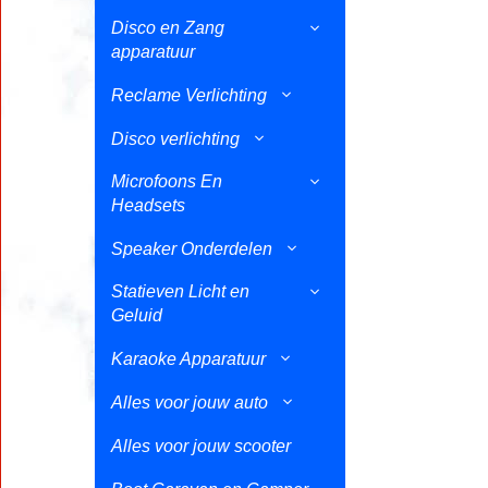
Disco en Zang
apparatuur
Reclame Verlichting
Disco verlichting
Microfoons En
Headsets
Speaker Onderdelen
Statieven Licht en
Geluid
Karaoke Apparatuur
Alles voor jouw auto
Alles voor jouw scooter