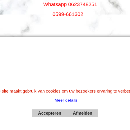
Whatsapp 0623748251
0599-661302
Betaal veilig via Uw eigen bank
 site maakt gebruik van cookies om uw bezoekers ervaring te verbet
Meer details
Webwinkel gemaakt met
Accepteren
Afmelden
ShopFactory webwinkel
software.