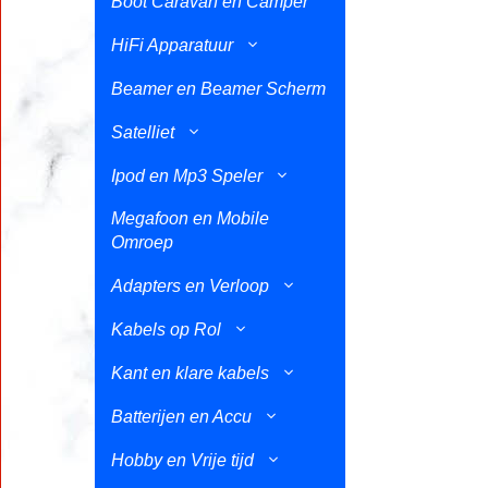
Boot Caravan en Camper
HiFi Apparatuur
Beamer en Beamer Scherm
Satelliet
Ipod en Mp3 Speler
Megafoon en Mobile
Omroep
Adapters en Verloop
Kabels op Rol
Kant en klare kabels
Batterijen en Accu
Hobby en Vrije tijd