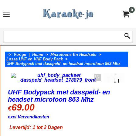
0
<< Vorige
|
Home
>
Microfoons En Headsets
>
Losse UHF en VHF Body Pack
>
UHF Bodypack met dasspeld- en headset microfoon 863 Mhz
UHF Bodypack met dasspeld- en
headset microfoon 863 Mhz
69.00
€
excl Verzendkosten
Levertijd:
1 tot 2 Dagen