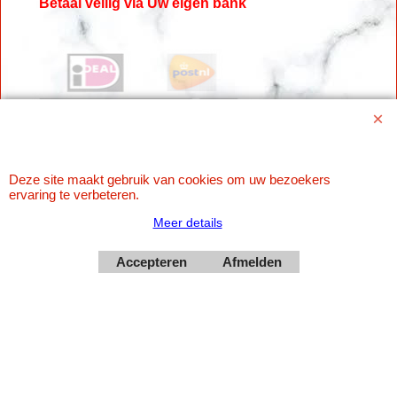
Betaal veilig via Uw eigen bank
Deze site maakt gebruik van cookies om uw bezoekers
ervaring te verbeteren.
Webwinkel gemaakt met
Meer details
ShopFactory webwinkel
software.
Accepteren
Afmelden